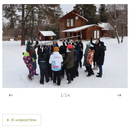
1
/
14
← К новостям