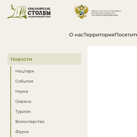
О нас
Территория
Посетит
В этом разделе
Новости
Нацпарк
События
Наука
Охрана
Туризм
Волонтерство
Фауна