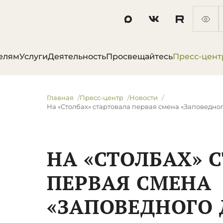
елям
Услуги
Деятельность
Просвещайтесь
Пресс-цент
Главная
Пресс-центр
Новости
На «Столбах» стартовала первая смена «Заповедног
НА «СТОЛБАХ» 
ПЕРВАЯ СМЕНА
«ЗАПОВЕДНОГО 