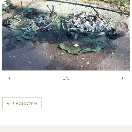
1
/
5
← К новостям