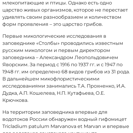
млекопитающие и птицы. Однако есть одно
царство живых организмов, которое не перестает
удивлять своим разнообразием и количеством
форм проявления – это царство грибов.
Первые микологические исследования в
заповеднике «Столбы» проводились известным
русским микологом и первым директором
заповедника – Александром Леопольдовичем
Яворским. За период с 1916 по 1937 гг. и с 1947 по
1948 гг. им определено 68 видов грибов из 31 рода.
В дальнейшем микофлористическими
исследованиями занимались Т.А. Прохненко, И.А.
Дудка, А.П. Кошелева, Н.П. Кутафьева, О.Е.
Крючкова.
На территории заповедника впервые для
водотоков России обнаружен водный гифомицет
Tricladium patulum Marvanova et Marvan и впервые