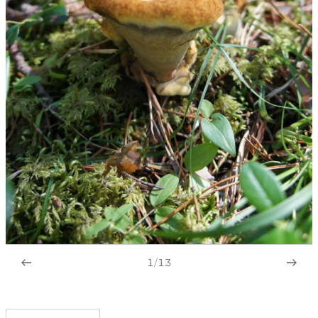
1
/
13