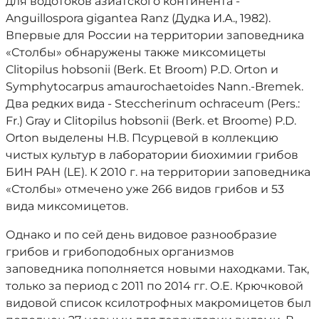
для водотоков азиатского континента -
Anguillospora gigantea Ranz (Дудка И.А., 1982).
Впервые для России на территории заповедника
«Столбы» обнаружены также миксомицеты
Clitopilus hobsonii (Berk. Et Broom) P.D. Orton и
Symphytocarpus amaurochaetoides Nann.-Bremek.
Два редких вида - Steccherinum ochraceum (Pers.:
Fr.) Gray и Clitopilus hobsonii (Berk. et Broome) P.D.
Orton выделены Н.В. Псурцевой в коллекцию
чистых культур в лаборатории биохимии грибов
БИН РАН (LE). К 2010 г. на территории заповедника
«Столбы» отмечено уже 266 видов грибов и 53
вида миксомицетов.
Однако и по сей день видовое разнообразие
грибов и грибоподобных организмов
заповедника пополняется новыми находками. Так,
только за период с 2011 по 2014 гг. О.Е. Крючковой
видовой список ксилотрофных макромицетов был