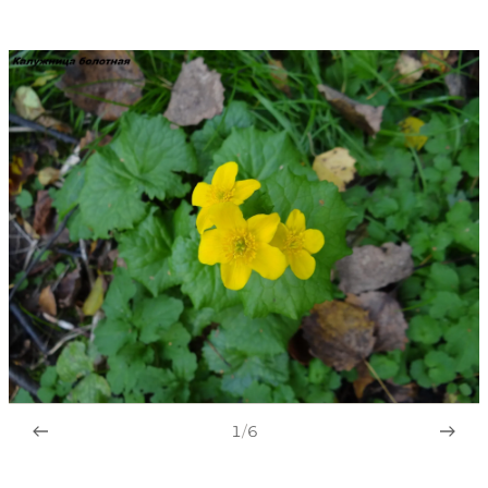
1
/
6