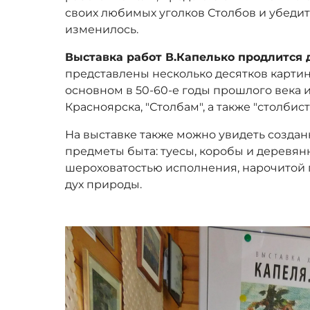
своих любимых уголков Столбов и убедитс
изменилось.
Выставка работ В.Капелько продлится
представлены несколько десятков карти
основном в 50-60-е годы прошлого века
Красноярска, "Столбам", а также "столби
На выставке также можно увидеть созда
предметы быта: туесы, коробы и деревян
шероховатостью исполнения, нарочитой 
дух природы.