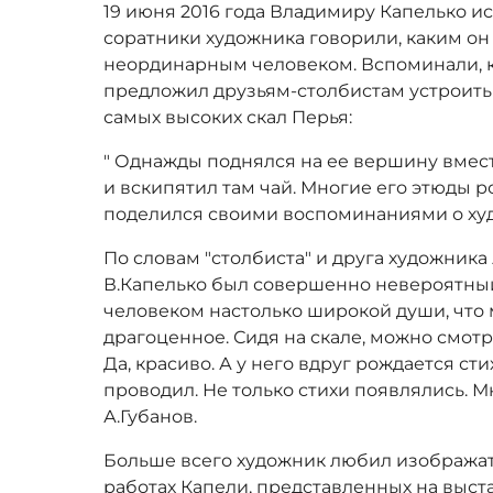
19 июня 2016 года Владимиру Капелько ис
соратники художника говорили, каким о
неординарным человеком. Вспоминали, 
предложил друзьям-столбистам устроить
самых высоких скал Перья:
" Однажды поднялся на ее вершину вмест
и вскипятил там чай. Многие его этюды ро
поделился своими воспоминаниями о худ
По словам "столбиста" и друга художника
В.Капелько был совершенно невероятный
человеком настолько широкой души, что 
драгоценное. Сидя на скале, можно смотр
Да, красиво. А у него вдруг рождается ст
проводил. Не только стихи появлялись. Мн
А.Губанов.
Больше всего художник любил изображать
работах Капели, представленных на выст