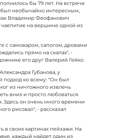
полнилось бы 79 лет. На встрече
н был необычайно интересным,
как Владимир Феофанович
 чаепитие на вершине одной из
е с самоваром, сапогом, дровами
ждались прямо на скалах", -
ожнике его друг Валерий Гейко.
 Александра Губанова, у
 подход ко всему: "Он был
мог из ничтожного извлечь
еть вниз и просто любоваться.
их. Здесь он очень много времени
ого рисовал", - рассказал
 в своих картинах пейзажи. На
авке, каждый найдет один из