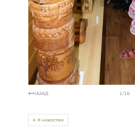
НАЗАД
1
/
16
← К новостям