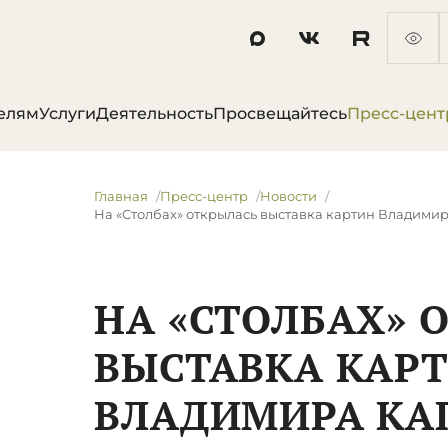
елям
Услуги
Деятельность
Просвещайтесь
Пресс-цент
Главная
Пресс-центр
Новости
На «Столбах» открылась выставка картин Владими
НА «СТОЛБАХ» 
ВЫСТАВКА КАР
ВЛАДИМИРА КА