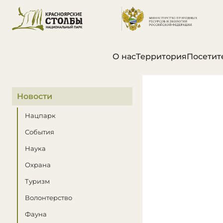
О нас
Территория
Посетит
В этом разделе
Новости
Нацпарк
События
Наука
Охрана
Туризм
Волонтерство
Фауна