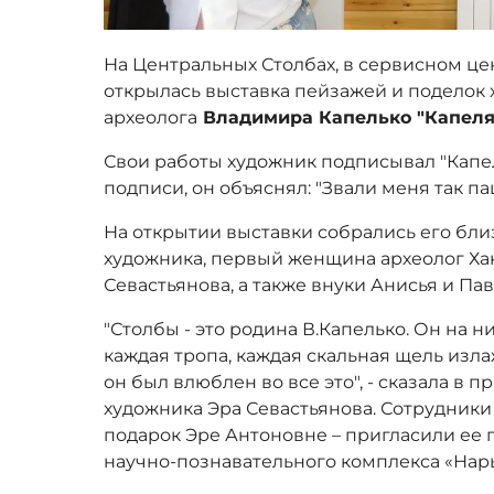
На Центральных Столбах, в сервисном цен
открылась выставка пейзажей и поделок х
археолога
Владимира Капелько "Капеля.
Свои работы художник подписывал "Капел
подписи, он объяснял: "Звали меня так пац
На открытии выставки собрались его бли
художника, первый женщина археолог Ха
Севастьянова, а также внуки Анисья и Пав
"Столбы - это родина В.Капелько. Он на н
каждая тропа, каждая скальная щель изла
он был влюблен во все это", - сказала в 
художника Эра Севастьянова. Сотрудники
подарок Эре Антоновне – пригласили ее 
научно-познавательного комплекса «Нар