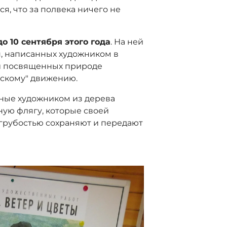
я, что за полвека ничего не
 до
10
сентября
этого года
. На ней
н, написанных художником в
 и посвященных природе
стскому" движению.
нные художником из дерева
ную флягу, которые своей
грубостью сохраняют и передают