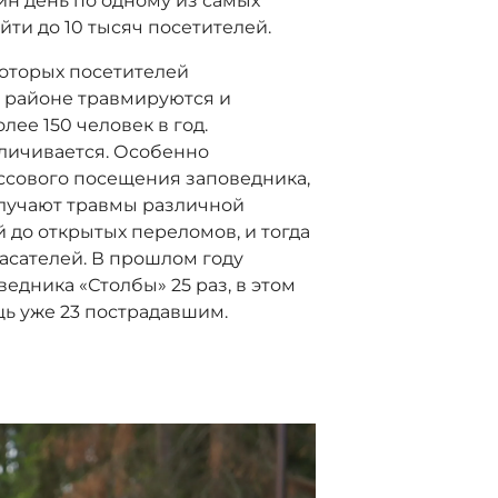
дин день по одному из самых
ти до 10 тысяч посетителей.
которых посетителей
м районе травмируются и
ее 150 человек в год.
личивается. Особенно
ассового посещения заповедника,
олучают травмы различной
 до открытых переломов, и тогда
асателей. В прошлом году
едника «Столбы» 25 раз, в этом
щь уже 23 пострадавшим.