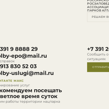
РОССИЙСКО
РОСЗАПОВЕ
АССОЦИАЦИ
ПАРКОВ АЛТ
РЕШАЕМ В
 391 9 8888 29
+7 391 2
Сообщить о
olby-epo@mail.ru
ситуациях
 справок
 913 830 52 03
ОТПРАВИТ
olby-uslugi@mail.ru
НТАКТЕ
МАКС
нирование услуг
комендуем посещать
светлое время суток
им работы территории нацпарка