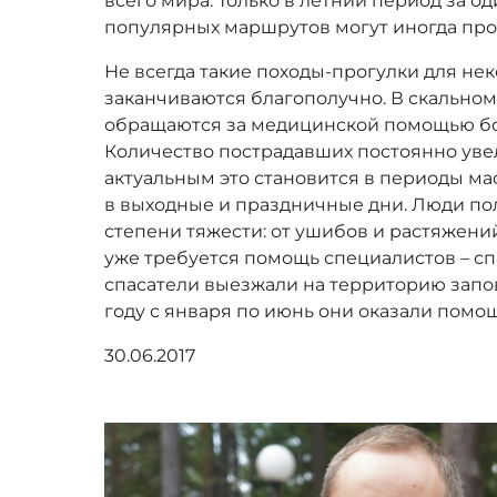
всего мира. Только в летний период за о
популярных маршрутов могут иногда прой
Не всегда такие походы-прогулки для не
заканчиваются благополучно. В скально
обращаются за медицинской помощью бол
Количество пострадавших постоянно уве
актуальным это становится в периоды м
в выходные и праздничные дни. Люди п
степени тяжести: от ушибов и растяжений
уже требуется помощь специалистов – сп
спасатели выезжали на территорию запов
году с января по июнь они оказали помо
30.06.2017