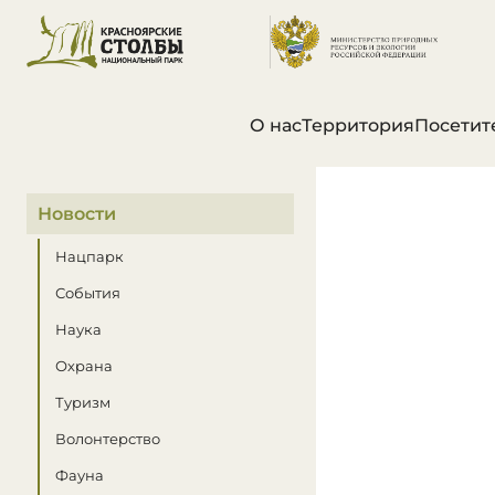
О нас
Территория
Посетит
В этом разделе
Новости
Нацпарк
События
Наука
Охрана
Туризм
Волонтерство
Фауна