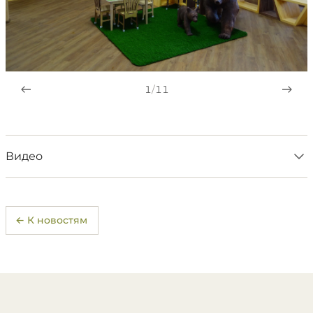
1
/
11
Видео
← К новостям