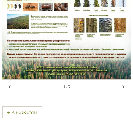
1
/
3
← К новостям