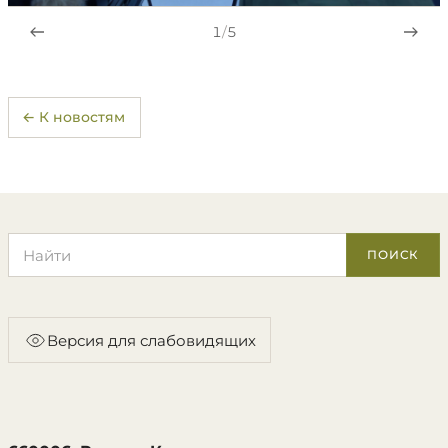
1
/
5
← К новостям
Поиск по сайту
ПОИСК
Версия для слабовидящих