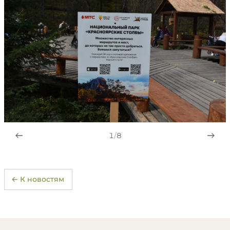
1
/
8
← К новостям