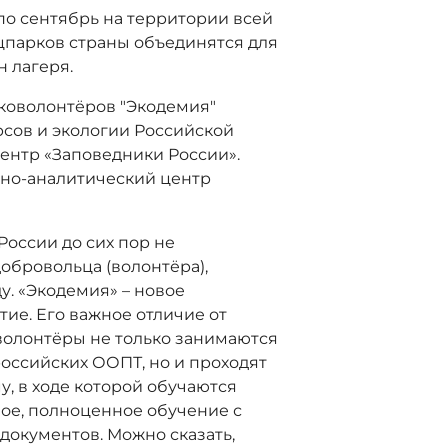
по сентябрь на территории всей
ацпарков страны объединятся для
 лагеря.
коволонтёров "Экодемия"
сов и экологии Российской
ентр «Заповедники России».
но-аналитический центр
России до сих пор не
добровольца (волонтёра),
у. «Экодемия» – новое
е. Его важное отличие от
волонтёры не только занимаются
российских ООПТ, но и проходят
 в ходе которой обучаются
ное, полноценное обучение с
окументов. Можно сказать,