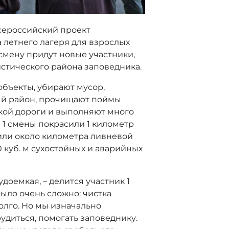
сероссийский проект
а летнего лагеря для взрослых
 смену придут новые участники,
стического района заповедника.
бъекты, убирают мусор,
ный район, прочищают поймы
ской дороги и выполняют много
 1 смены покрасили 1 километр
или около километра ливневой
0 куб. м сухостойных и аварийных
удоемкая, – делится участник 1
ыло очень сложно: чистка
олго. Но мы изначально
рудиться, помогать заповеднику.