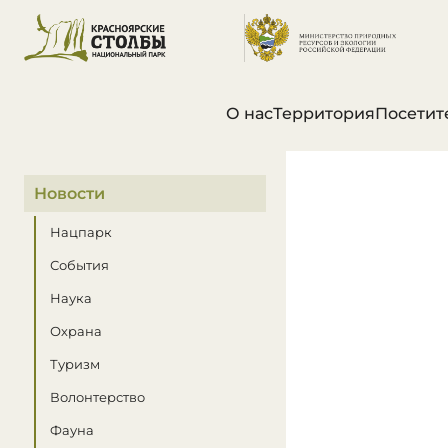
О нас
Территория
Посетит
В этом разделе
Новости
Нацпарк
События
Наука
Охрана
Туризм
Волонтерство
Фауна