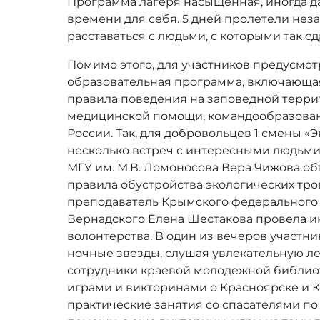
Программа лагеря насыщенная, иногда д
времени для себя. 5 дней пролетели неза
расставаться с людьми, с которыми так с
Помимо этого, для участников предусмо
образовательная программа, включающа
правила поведения на заповедной терри
медицинской помощи, командообразован
России. Так, для добровольцев 1 смены 
несколько встреч с интересными людьми
МГУ им. М.В. Ломоносова Вера Чижова о
правила обустройства экологических тро
преподаватель Крымского федерального у
Вернадского Елена Шестакова провела и
волонтерства. В один из вечеров участни
ночные звезды, слушая увлекательную ле
сотрудники краевой молодежной библио
играми и викторинами о Красноярске и 
практические занятия со спасателями п