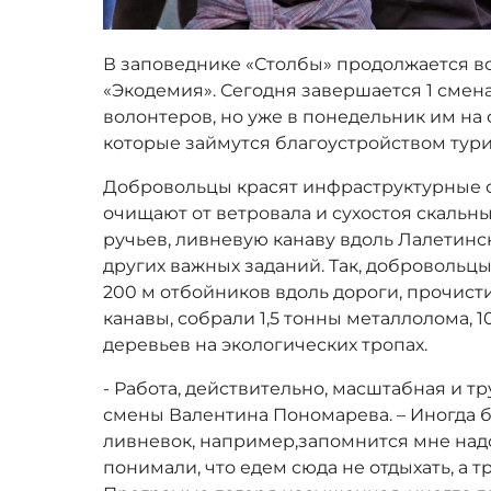
В заповеднике «Столбы» продолжается в
«Экодемия». Сегодня завершается 1 смен
волонтеров, но уже в понедельник им на
которые займутся благоустройством тури
Добровольцы красят инфраструктурные о
очищают от ветровала и сухостоя скаль
ручьев, ливневую канаву вдоль Лалетин
других важных заданий. Так, добровольцы
200 м отбойников вдоль дороги, прочист
канавы, собрали 1,5 тонны металлолома, 1
деревьев на экологических тропах.
- Работа, действительно, масштабная и тр
смены Валентина Пономарева. – Иногда б
ливневок, например,запомнится мне над
понимали, что едем сюда не отдыхать, а т