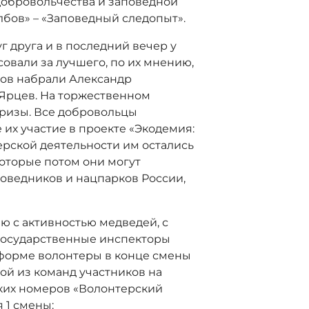
добровольчества и заповедной
лбов» – «Заповедный следопыт».
г друга и в последний вечер у
совали за лучшего, по их мнению,
сов набрали Александр
 Ярцев. На торжественном
призы. Все добровольцы
их участие в проекте «Экодемия:
ерской деятельности им остались
которые потом они могут
поведников и нацпарков России,
 с активностью медведей, с
государственные инспекторы
 форме волонтеры в конце смены
ой из команд участников на
ких номеров «Волонтерский
 1 смены: