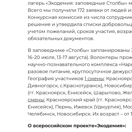
лагерь «Экодемия: заповедные Столбы» м
Всего мы получили 172 заявки от людей и
Конкурсная комиссия из числа сотрудни
решение и утвердила списки добровольцев
учетом пожеланий, сроков участия, возр
обязательных документов.
В заповеднике «Столбы» запланированы 3 
16-20 июля, 13-17 августа). Волонтеры пр
научно-познавательного комплекса «Нары
разовое питание, круглосуточное дежурс
География участников
1 смены
: Красноярс
Дивногорск, с.Краснотуранск), Новосиби
(гг. Красноярск, Енисейск, Шарыпово, Же
смены:
Красноярский край (гг. Красноярс
Енисейск), Пермь, Ижевск (Удмуртия), Мо
Челябинск, Новосибирск. Их возраст – от 1
О всероссийском проекте«Экодемия»: