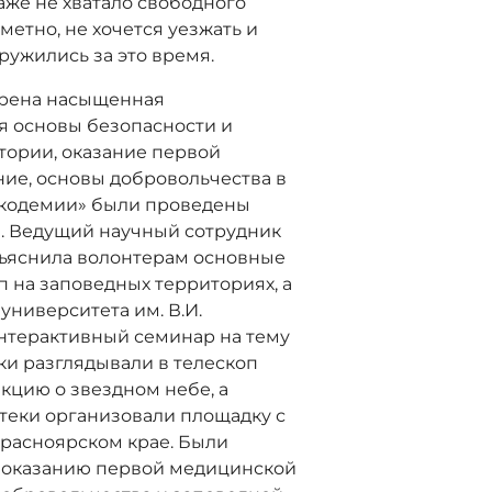
аже не хватало свободного
метно, не хочется уезжать и
дружились за это время.
трена насыщенная
я основы безопасности и
тории, оказание первой
ие, основы добровольчества в
«Экодемии» были проведены
. Ведущий научный сотрудник
бъяснила волонтерам основные
п на заповедных территориях, а
ниверситета им. В.И.
нтерактивный семинар на тему
ки разглядывали в телескоп
кцию о звездном небе, а
теки организовали площадку с
Красноярском крае. Были
о оказанию первой медицинской