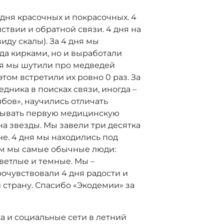
 дня красочных и покрасочных. 4
ствии и обратной связи. 4 дня на
иду скалы). За 4 дня мы
да кирками, но и выработали
дня мы шутили про медведей
 этом встретили их ровно 0 раз. За
дника в поисках связи, иногда –
лбов», научились отличать
азывать первую медицинскую
а звезды. Мы завели три десятка
е. 4 дня мы находились под
ом мы самые обычные люди:
ветлые и темные. Мы –
очувствовали 4 дня радости и
 и страну. Спасибо «Экодемии» за
а и социальные сети в летний