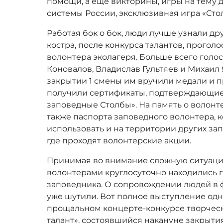
помощи, а еще викторины, игры на тему 
системы России, эксклюзивная игра «Сто
Работая бок о бок, люди лучше узнали дру
костра, после конкурса талантов, проголо
волонтера эколагеря. Больше всего голо
Коновалов, Владислав Гультяев и Михаил
закрытии 1 смены им вручили медали и 
получили сертификаты, подтверждающие 
заповедные Столбы». На память о волонт
также паспорта заповедного волонтера, 
использовать и на территории других за
где проходят волонтерские акции.
Принимая во внимание сложную ситуацию
волонтерами круглосуточно находились 
заповедника. О сопровождении людей в
уже шутили. Вот полное выступление одн
прощальном концерте-конкурсе творчес
талант», состоявшийся накануне закрытия