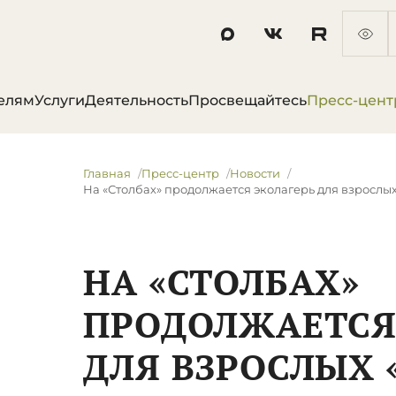
елям
Услуги
Деятельность
Просвещайтесь
Пресс-цент
Главная
Пресс-центр
Новости
​На «Столбах» продолжается эколагерь для взрослы
​НА «СТОЛБАХ»
ПРОДОЛЖАЕТСЯ
ДЛЯ ВЗРОСЛЫХ 