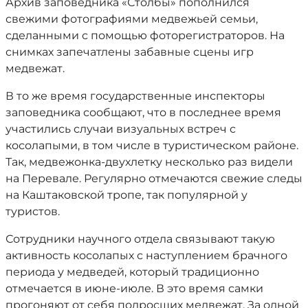
Архив заповедника «Столбы» пополнился
свежими фотографиями медвежьей семьи,
сделанными с помощью фоторегистраторов. На
снимках запечатлены забавные сцены игр
медвежат.
В то же время государственные инспекторы
заповедника сообщают, что в последнее время
участились случаи визуальных встреч с
косолапыми, в том числе в туристическом районе.
Так, медвежонка-двухлетку несколько раз видели
на Перевале. Регулярно отмечаются свежие следы
на Каштаковской тропе, так популярной у
туристов.
Сотрудники научного отдела связывают такую
активность косолапых с наступлением брачного
периода у медведей, который традиционно
отмечается в июне-июле. В это время самки
прогоняют от себя подросших медвежат. За одной