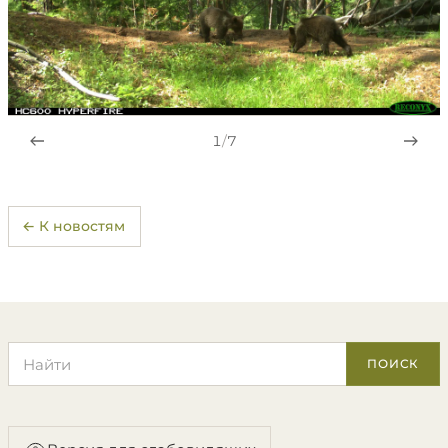
1
/
7
← К новостям
Поиск по сайту
ПОИСК