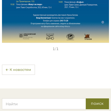
1
/
1
← К новостям
Поиск по сайту
ПОИСК