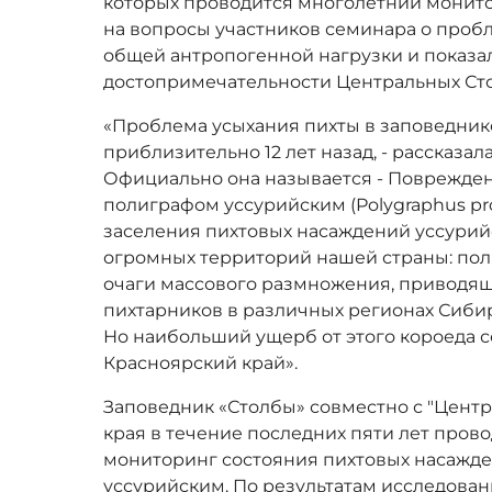
которых проводится многолетний монито
на вопросы участников семинара о проб
общей антропогенной нагрузки и показа
достопримечательности Центральных Ст
«Проблема усыхания пихты в заповедник
приблизительно 12 лет назад, - рассказал
Официально она называется - Поврежден
полиграфом уссурийским (Polygraphus pr
заселения пихтовых насаждений уссурий
огромных территорий нашей страны: пол
очаги массового размножения, приводя
пихтарников в различных регионах Сибир
Но наибольший ущерб от этого короеда 
Красноярский край».
Заповедник «Столбы» совместно с "Цент
края в течение последних пяти лет пров
мониторинг состояния пихтовых насажд
уссурийским. По результатам исследова