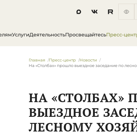
елям
Услуги
Деятельность
Просвещайтесь
Пресс-цент
Главная
Пресс-центр
Новости
На «Столбах» прошло выездное заседание по лесно
НА «СТОЛБАХ» 
ВЫЕЗДНОЕ ЗАСЕ
ЛЕСНОМУ ХОЗЯ