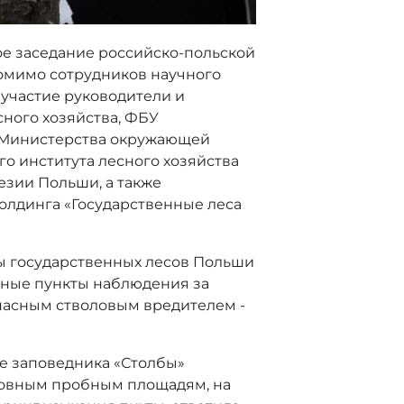
е заседание российско-польской
Помимо сотрудников научного
 участие руководители и
ного хозяйства, ФБУ
, Министерства окружающей
о института лесного хозяйства
езии Польши, а также
олдинга «Государственные леса
ы государственных лесов Польши
нные пункты наблюдения за
асным стволовым вредителем -
те заповедника «Столбы»
новным пробным площадям, на