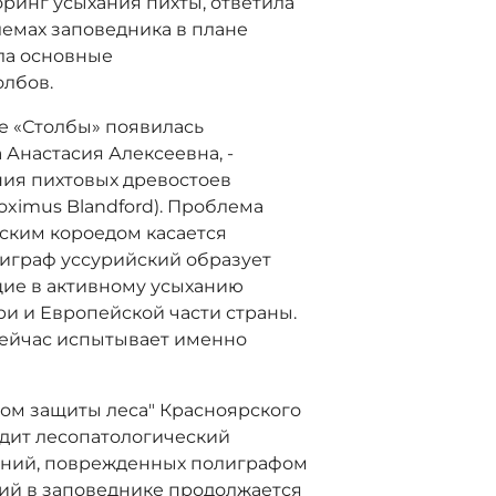
ринг усыхания пихты, ответила
лемах заповедника в плане
ла основные
олбов.
е «Столбы» появилась
а Анастасия Алексеевна, -
ия пихтовых древостоев
oximus Blandford). Проблема
ским короедом касается
играф уссурийский образует
щие в активному усыханию
и и Европейской части страны.
сейчас испытывает именно
ром защиты леса" Красноярского
одит лесопатологический
ений, поврежденных полиграфом
ний в заповеднике продолжается