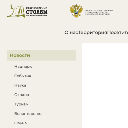
О нас
Территория
Посетит
В этом разделе
Новости
Нацпарк
События
Наука
Охрана
Туризм
Волонтерство
Фауна