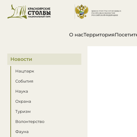
О нас
Территория
Посетит
В этом разделе
Новости
Нацпарк
События
Наука
Охрана
Туризм
Волонтерство
Фауна