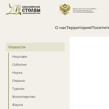
О нас
Территория
Посетит
В этом разделе
Новости
Нацпарк
События
Наука
Охрана
Туризм
Волонтерство
Фауна