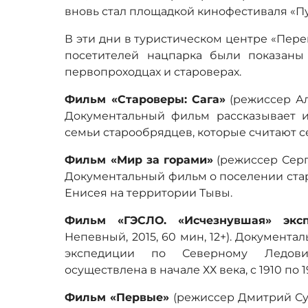
вновь стал площадкой кинофестиваля «П
В эти дни в туристическом центре «Пере
посетителей нацпарка были показан
первопроходцах и староверах.
Фильм «Староверы: Сага»
(режиссер Але
Документальный фильм рассказывает и
семьи старообрядцев, которые считают с
Фильм «Мир за горами»
(режиссер Сергей
Документальный фильм о поселении стар
Енисея на территории Тывы.
Фильм «ГЭСЛО. «Исчезнувшая» эксп
Непевный, 2015, 60 мин, 12+). Документ
экспедиции по Северному Ледови
осуществлена в начале ХХ века, с 1910 по 19
Фильм «Первые»
(режиссер Дмитрий Суво