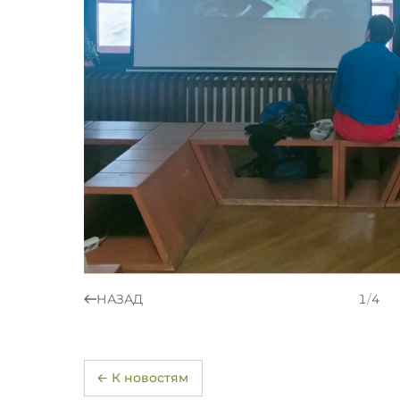
НАЗАД
1
/
4
← К новостям