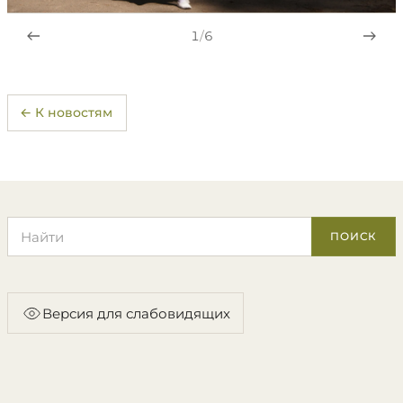
1
/
6
← К новостям
Поиск по сайту
ПОИСК
Версия для слабовидящих