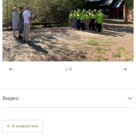
1
/
9
Видео
← К новостям