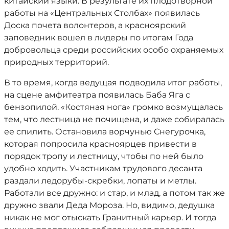
китайский языки. В результате их плодотворной
работы на «Центральных Столбах» появилась
Доска почета волонтеров, а красноярский
заповедник вошел в лидеры по итогам Года
добровольца среди российских особо охраняемых
природных территорий.
В то время, когда ведущая подводила итог работы,
на сцене амфитеатра появилась Баба Яга с
бензопилой. «Костяная нога» громко возмущалась
тем, что лестница не почищена, и даже собиралась
ее спилить. Остановила ворчунью Снегурочка,
которая попросила красноярцев привести в
порядок тропу и лестницу, чтобы по ней было
удобно ходить. Участникам трудового десанта
раздали ледорубы-скребки, лопаты и метлы.
Работали все дружно: и стар, и млад, а потом так же
дружно звали Деда Мороза. Но, видимо, дедушка
никак не мог отыскать Гранитный карьер. И тогда