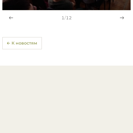
1
/
12
← К новостям