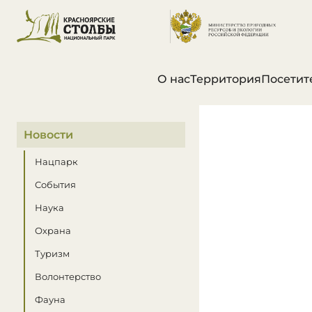
О нас
Территория
Посетит
В этом разделе
Новости
Нацпарк
События
Наука
Охрана
Туризм
Волонтерство
Фауна