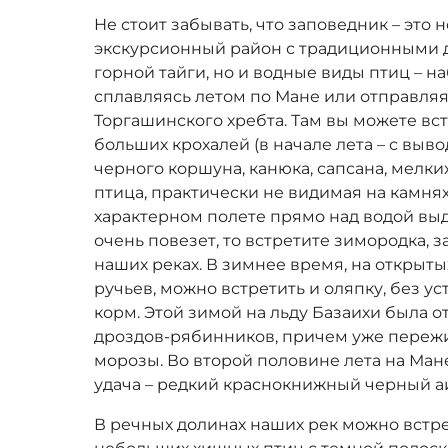
Не стоит забывать, что заповедник – это н
экскурсионный район с традиционными 
горной тайги, но и водные виды птиц – н
сплавляясь летом по Мане или отправляя
Торгашинского хребта. Там вы можете вст
больших крохалей (в начале лета – с выво
черного коршуна, канюка, сапсана, мелки
птица, практически не видимая на камнях
характерном полете прямо над водой вы
очень повезет, то встретите зимородка,
наших реках. В зимнее время, на открыт
ручьев, можно встретить и оляпку, без 
корм. Этой зимой на льду Базаихи была 
дроздов-рябинников, причем уже переж
морозы. Во второй половине лета на Ма
удача – редкий краснокнижный черный аи
В речных долинах наших рек можно встре