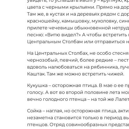
увидеть, то услышать иволгу – крупную, 
цвета с черными крыльями. Прямо на дор
Там же, в кустах и на деревьях рядом с д
красношейку, камышовку, мухоловку, сине
прилете чечевицы обыкновенной нетрудн
песню: «Витю видел?» А чтобы встретить 
Центральным Столбам или отправиться н
На Центральных Столбах, не особо стесня
чернозобый, певчий, более редкие – пес
вдоволь налюбоваться на рябинника, луч
Каштак. Там же можно встретить чижей.
Кукушка – осторожная птица. В мае о ее 
голосу. А вот во второй половине лета м
вечно голодного птенца – на той же Лале
Сойка – наглая, но осторожная птица, акт
незаметна становится только в период 
птенцов. Отряд совинообразных предста