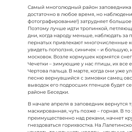
Самый многолюдный район заповедника –
достаточно в любое время, но наблюдени
фотографирование!) затрудняет большое
Поэтому лучше идти тропинкой, петляюще
дни, когда народу меньше, наблюдать за 
пернатых привлекают многочисленные к
увидеть поползня, синичек – и большую, и
московок. Возле кормушек кормятся сне
Чечетки – зимующие у нас птицы, их все
Чертова пальца. В марте, когда они уже 
песню вернувшийся с зимовки самец ов
выводок его подросших птенцов будет се
районе Беседки.
В начале апреля в заповедник вернутся т
маскированная, чуть позже – горная. В т
преимущественно над реками, начнет кр
гнездоваться горихвостка. На Лалетинск