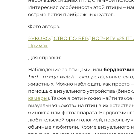
небольших хищных птиц с темной полоско
Интересная особенность этой птицы – н
острые ветки прибрежных кустов.
Фото автора.
РУКОВОДСТВО ПО БЁРДВОТЧИГУ «25 ПТИЦ
Прима»
Для справки:
Наблюдение за птицами, или
бердвотчи
bird – птица, watch – смотреть
), является
животных. Можно наблюдать как просто —
помощью визуального устройства (бинок
камеры
). Также в сети можно найти так
визуальная «охота» на птиц в их естест
бинокля или фотоаппарата. Бердвотчинг
любительской орнитологией, поскольку «
обычные любители. Кроме визуального 