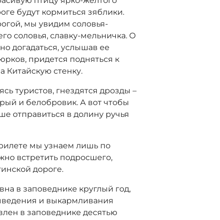
красивую птицу ярко-желтого
оге будут кормиться зяблики.
орогой, мы увидим соловья-
го соловья, славку-мельничка. О
о догадаться, услышав ее
юрков, придется подняться к
а Китайскую стенку.
ясь туристов, гнездятся дрозды –
трый и белобровик. А вот чтобы
ше отправиться в долину ручья
прилете мы узнаем лишь по
ожно встретить подросшего,
тинской дороге.
ивна в заповеднике круглый год,
выведения и выкармливания
влен в заповеднике десятью