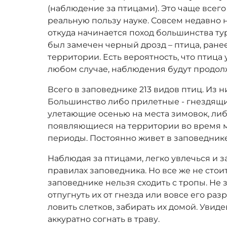
(наблюдение за птицами). Это чаще всего 
реальную пользу науке. Совсем недавно н
откуда начинается поход большинства ту
был замечен черный дрозд – птица, ране
территории. Есть вероятность, что птица у
любом случае, наблюдения будут продол
Всего в заповеднике 213 видов птиц. Из н
Большинство либо прилетные - гнездящи
улетающие осенью на места зимовок, либ
появляющиеся на территории во время 
периоды. Постоянно живет в заповеднике
Наблюдая за птицами, легко увлечься и з
правилах заповедника. Но все же не стоит
заповеднике нельзя сходить с тропы. Не з
отпугнуть их от гнезда или вовсе его раз
ловить слетков, забирать их домой. Увиде
аккуратно согнать в траву.