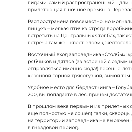
видами, самый распространенный – длин
прилетающая в ночное время на Перевал
Распространена повсеместно, но молчали
пищуха – мелкая птичка отряда воробьи
встретить на Центральных Столбах, так же
встреча там же – клест-еловик, желтогол
Восточный вход заповедника «Столбы»: кр
рябчиков и дятлов (за встречей с седым
отправляться именно сюда!) весенне-летн
красивой горной трясогузкой, зимой там
Удобное место для бёрдвотчинга – Голуба
200, вы попадаете в лес, причем достат
В прошлом веке первыми из прилётных о
ещё полностью не сошёл) галки, скворцы,
на территории заповедника не выражен,
в гнездовой период.