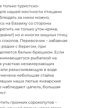
е только туристско-
для нашей местности птицами
аблюдать за ними можно,
сь на Базаиху со стороны
ретить не только уток-крякв,
дками!) но и многих хищных птиц:
х соколов. Перевозчик – забавная
 рядом с берегом, при
деляется белым брюшком. Если
 занимающегося рыбалкой на
ых участках незамерзающих
устали разыскивающую в воде
отмечена небольшая стайка
ивших наши лютые январские
не наблюдают цапель, большая
ст.
тить громких сорокопутов –