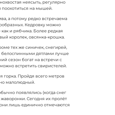
нохвостая неясыть, регулярно
 поохотиться на мышей.
ва, а потому редко встречаема
нообразных. Кедровку можно
 как и рябчика. Более редкая
овый королек, овсянка-крошка.
оме тех же синичек, снегирей,
 и белоспинными дятлами лучше
ий сезон богат на встречи с
 можно встретить свиристелей.
я горка. Пройдя всего метров
очно малолюдный.
бычно появлялись (когда снег
 жаворонки. Сегодня их пролёт
 они лишь единично отмечаются