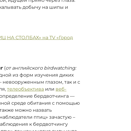
й, идущей прямо через глаза.
акалывать добычу на шипы и
 НА СТОЛБАХ» на TV «Город
нг
(
от английского birdwatching:
 одной из форм изучения диких
 невооруженным глазом, так и с
ля,
телеобъектива
или
веб-
ое определение бердвотчинга —
венной среде обитания с помощью
 также можно назвать
наблюдатели птиц» зачастую –
наблюдения к бердвотчингу