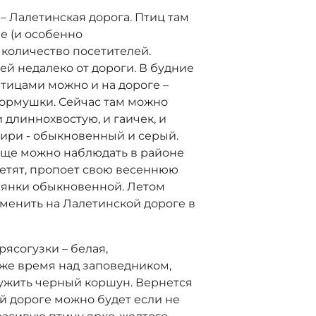
 Лалетинская дорога. Птиц там
е (и особенно
 количество посетителей.
й недалеко от дороги. В будние
птицами можно и на дороге –
ормушки. Сейчас там можно
 длиннохвостую, и гаичек, и
гири - обыкновенный и серый.
 еще можно наблюдать в районе
улетят, пропоет свою весеннюю
сянки обыкновенной. Летом
менить на Лалетинской дороге в
рясогузки – белая,
о же время над заповедником,
ужить черный коршун. Вернется
ой дороге можно будет если не