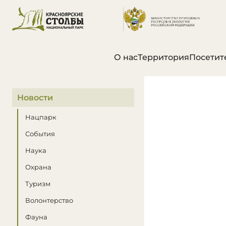
О нас
Территория
Посетит
В этом разделе
Новости
Нацпарк
События
Наука
Охрана
Туризм
Волонтерство
Фауна