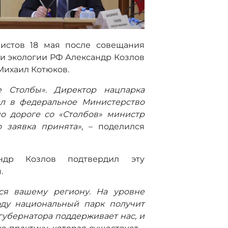
истов 18 мая после совещания
и экологии РФ Александр Козлов
Михаил Котюков.
е Столбы». Директор нацпарка
ал в федеральное Министерство
о дороге со «Столбов» министр
о заявка принята»
, – поделился
ндр Козлов подтвердил эту
.
ься вашему региону. На уровне
оду национальный парк получит
убернатора поддерживает нас, и