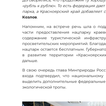
договорились, что продолжим ту хорошу
«рубль к рублю». То есть федерация дае
парка, а Красноярский край добавляет с
Козлов
.
Напомним, на встрече речь шла о под
части предоставления нацпарку крае
содержание туристической инфрастр
просветительских мероприятий. Благодар
нацпарк остается бесплатным. Губернато
в развитие территории «Красноярски
дальше.
В свою очередь глава Минприроды Росс
входа подтвердил, что национальному 
выделить дополнительные федеральные 
экологической тропы.