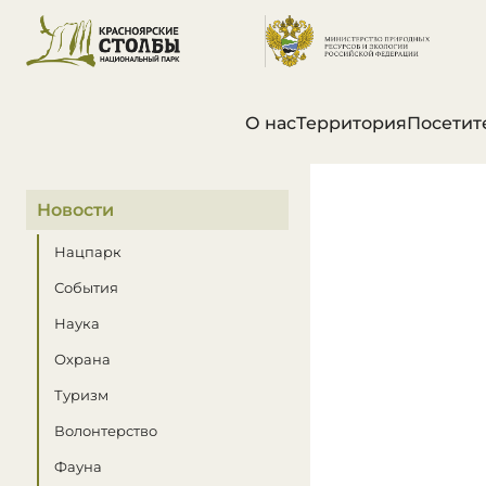
О нас
Территория
Посетит
В этом разделе
Новости
Нацпарк
События
Наука
Охрана
Туризм
Волонтерство
Фауна