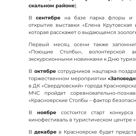
скальном районе
).
В
сентябре
на базе парка флоры и ф
открытие выставки «Елена Крутовская 
которая расскажет о выдающемся зоологе
Первый месяц осени также запомнит
«Поющие Столбы», волонтерской а
экскурсионными новинками к Дню туриз
В
октябре
сотрудников нацпарка поздра
торжественном мероприятии
«Заповедн
в ДК «Свердловский» города Красноярска
МЧС пройдет соревновательно-познав
«Красноярские Столбы – фактор безопасн
В
ноябре
состоится старт конкурса 
кинофестиваль в туристическом центре «
В
декабре
в Красноярске будет предст