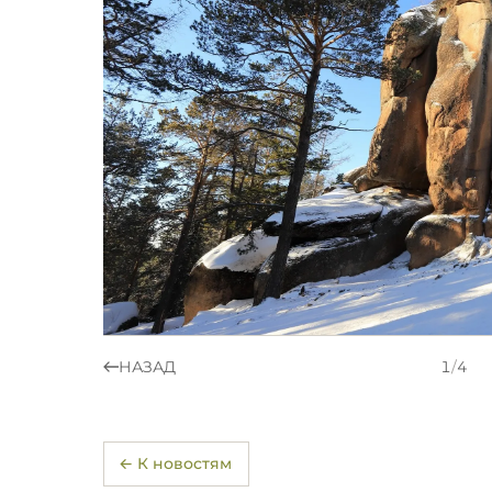
НАЗАД
1
/
4
← К новостям