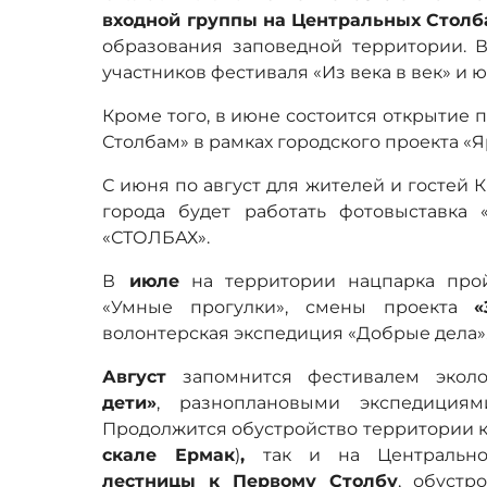
входной группы на Центральных Столб
образования заповедной территории. В
участников фестиваля «Из века в век» и
Кроме того, в июне состоится открытие 
Столбам» в рамках городского проекта «Я
С июня по август для жителей и гостей 
города будет работать фотовыставка 
«СТОЛБАХ».
В
июле
на территории нацпарка прой
«Умные прогулки», смены проекта
«
волонтерская экспедиция «Добрые дела»
Август
запомнится фестивалем экол
дети»
, разноплановыми экспедиция
Продолжится обустройство территории к
скале Ермак
)
,
так и на Центральн
лестницы к Первому Столбу
, обустр