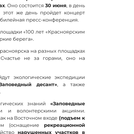
ах
. Оно состоится
30 июня
, в день
 этот же день пройдет концерт
 юбилейная пресс-конференция.
площадки «100 лет «Красноярским
ркие берега».
Красноярска на разных площадках
«Счастье не за горами, оно на
дут экологические экспедиции
Заповедный десант»
, а также
.
огических знаний
«Заповедные
ми и волонтерскими акциями.
ак на Восточном входе
(подъем к
ом (оснащение
рекреационной
ойство
нарушенных участков в