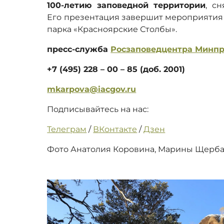
100-летию заповедной территории
, с
Его презентация завершит мероприятия
парка «Красноярские Столбы».
пресс-служба
Росзаповедцентра Минп
+7 (495) 228 – 00 – 85 (доб. 2001)
mkarpova
@iacgov.ru
Подписывайтесь на нас:
Телеграм
/
ВКонтакте
/
Дзен
Фото Анатолия Коровина, Марины Щерба