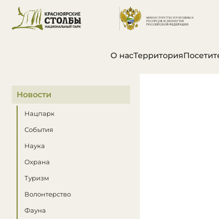
О нас
Территория
Посетит
В этом разделе
Новости
Нацпарк
События
Наука
Охрана
Туризм
Волонтерство
Фауна