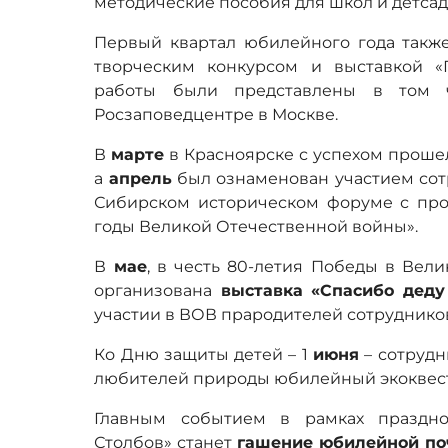
методические пособия для школ и детсад
Первый квартал юбилейного года так
творческим конкурсом и выставкой «
работы были представлены в том 
Росзаповедцентре в Москве.
В
марте
в Красноярске с успехом проше
а
апрель
был ознаменован участием сот
Сибирском историческом форуме с про
годы Великой Отечественной войны».
В
мае
, в честь 80-летия Победы в Вел
организована
выставка «Спасибо деду 
участии в ВОВ прародителей сотруднико
Ко Дню защиты детей – 1
июня
– сотрудн
любителей природы юбилейный экоквест
Главным событием в рамках праздно
Столбов» станет
гашение юбилейной по