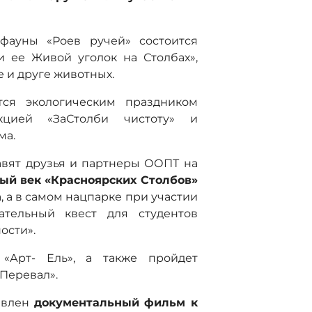
ауны «Роев ручей» состоится
и ее Живой уголок на Столбах»,
 и друге животных.
ся экологическим праздником
кцией «ЗаСтолби чистоту» и
ма.
вят друзья и партнеры ООПТ на
ый век «Красноярских Столбов»
, а в самом нацпарке при участии
ательный квест для студентов
ости».
«Арт- Ель», а также пройдет
Перевал».
авлен
документальный фильм к