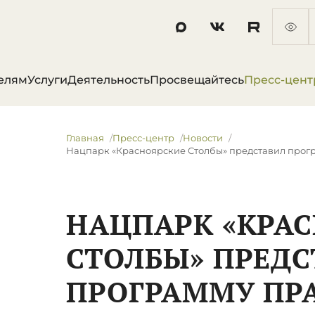
елям
Услуги
Деятельность
Просвещайтесь
Пресс-цент
Главная
Пресс-центр
Новости
Нацпарк «Красноярские Столбы» представил прог
НАЦПАРК «КРА
СТОЛБЫ» ПРЕДС
ПРОГРАММУ ПР