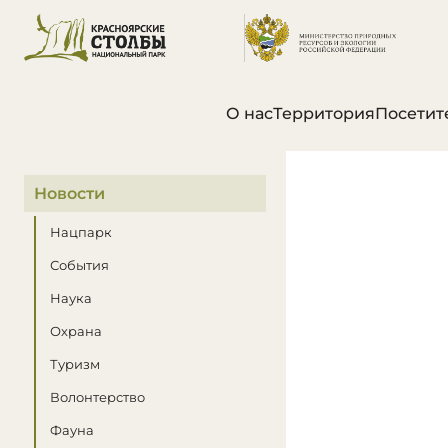
О нас
Территория
Посетит
В этом разделе
Новости
Нацпарк
События
Наука
Охрана
Туризм
Волонтерство
Фауна