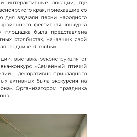
и интерактивные локации, где
сноярского края, приехавшие со
го дня звучали песни народного
жрайонного фестиваля-конкурса
ая площадка была представлена
тных столбистах, начавших свой
аповеднике «Столбы».
ии: выставка-реконструкция от
авка-конкурс «Семейный птичий
лий декоративно-прикладного
мых активных была экскурсия на
она». Организатором праздника
она.