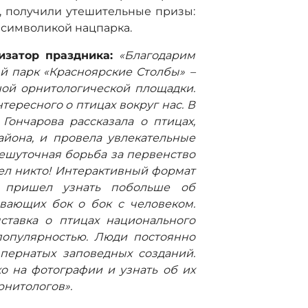
а, получили утешительные призы:
с символикой нацпарка.
низатор праздника:
«Благодарим
й парк «Красноярские Столбы» –
ой орнитологической площадки.
ересного о птицах вокруг нас. В
Гончарова рассказала о птицах,
йона, и провела увлекательные
ешуточная борьба за первенство
шел никто! Интерактивный формат
о пришел узнать побольше об
вающих бок о бок с человеком.
ставка о птицах национального
популярностью. Люди постоянно
пернатых заповедных созданий.
о на фотографии и узнать об их
рнитологов».