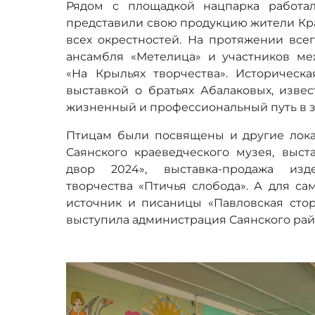
Рядом с площадкой нацпарка работал
представили свою продукцию жители Кра
всех окрестностей. На протяжении все
ансамбля «Метелица» и участников ме
«На Крыльях творчества». Историческ
выставкой о братьях Абалаковых, извес
жизненный и профессиональный путь в з
Птицам были посвящены и другие локац
Саянского краеведческого музея, выст
двор 2024», выставка-продажа изде
творчества «Птичья слобода». А для са
источник и писаницы «Павловская стор
выступила администрация Саянского рай