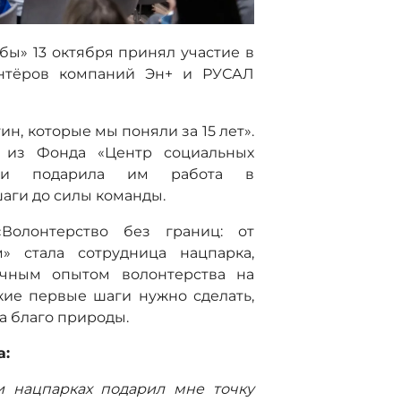
ы» 13 октября принял участие в
онтёров компаний Эн+ и РУСАЛ
ин, которые мы поняли за 15 лет».
 из Фонда «Центр социальных
роки подарила им работа в
шаги до силы команды.
Волонтерство без границ: от
» стала сотрудница нацпарка,
ичным опытом волонтерства на
акие первые шаги нужно сделать,
а благо природы.
а:
и нацпарках подарил мне точку