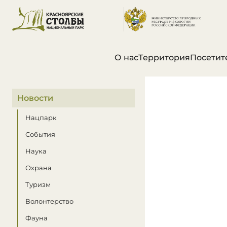
О нас
Территория
Посетит
В этом разделе
Новости
Нацпарк
События
Наука
Охрана
Туризм
Волонтерство
Фауна