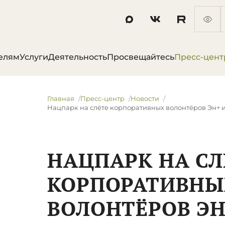
елям
Услуги
Деятельность
Просвещайтесь
Пресс-цент
Главная
Пресс-центр
Новости
​Нацпарк на слёте корпоративных волонтёров Эн+
​НАЦПАРК НА СЛ
КОРПОРАТИВНЫ
ВОЛОНТЁРОВ ЭН