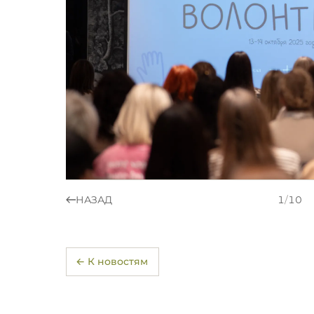
НАЗАД
1
/
10
← К новостям