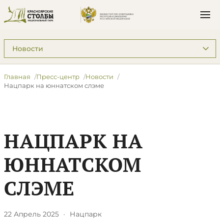
Подразделы: Пресс-центр
Главная
Пресс-центр
Новости
​Нацпарк на юннатском слэме
​НАЦПАРК НА
ЮННАТСКОМ
СЛЭМЕ
22 Апрель 2025
·
Нацпарк