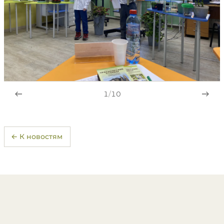
1
/
10
← К новостям