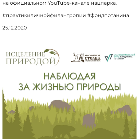
на официальном YouTube-канале нацпарка.
#практикиличнойфилантропии #фондпотанина
25.12.2020