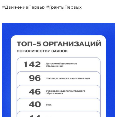
#ДвижениеПервых #ГрантыПервых