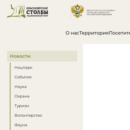
О нас
Территория
Посетит
В этом разделе
Новости
Нацпарк
События
Наука
Охрана
Туризм
Волонтерство
Фауна