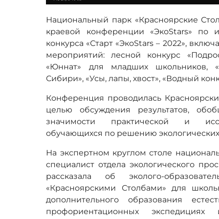
Национальный парк «Красноярские Стол
краевой конференции «ЭкоStars» по и
конкурса «Старт «ЭкоStars – 2022», вкл
мероприятий: лесной конкурс «Подрос
«Юннат» для младших школьников, «
Сибири», «Усы, лапы, хвост», «Водный конк
Конференция проводилась Красноярск
целью обсуждения результатов, обо
значимости практической и иссле
обучающихся по решению экологических
На экспертном круглом столе национал
специалист отдела экологического про
рассказала об эколого-образовате
«Красноярскими Столбами» для школь
дополнительного образования естест
профориентационных экспедиция