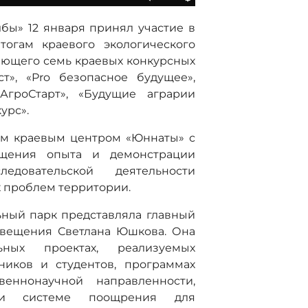
бы» 12 января принял участие в
тогам краевого экологического
ючающего семь краевых конкурсных
т», «Pro безопасное будущее»,
АгроСтарт», «Будущие аграрии
урс».
им краевым центром «Юннаты» с
бщения опыта и демонстрации
довательской деятельности
 проблем территории.
ьный парк представляла главный
свещения Светлана Юшкова. Она
льных проектах, реализуемых
ников и студентов, программах
веннонаучной направленности,
х и системе поощрения для