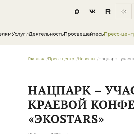
елям
Услуги
Деятельность
Просвещайтесь
Пресс-цент
Главная
Пресс-центр
Новости
​Нацпарк – участ
​НАЦПАРК – УЧ
КРАЕВОЙ КОНФ
«ЭКОSTARS»