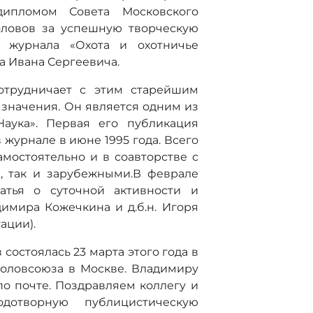
дипломом Совета Московского
оловов за успешную творческую
м журнала «Охота и охотничье
а Ивана Сергеевича.
отрудничает с этим старейшим
значения. Он является одним из
Наука». Первая его публикация
 журнале в июне 1995 года. Всего
амостоятельно и в соавторстве с
, так и зарубежными.В феврале
татья о суточной активности и
димира Кожечкина и д.б.н. Игоря
ации).
остоялась 23 марта этого года в
оловсоюза в Москве. Владимиру
о почте. Поздравляем коллегу и
отворную публицистическую