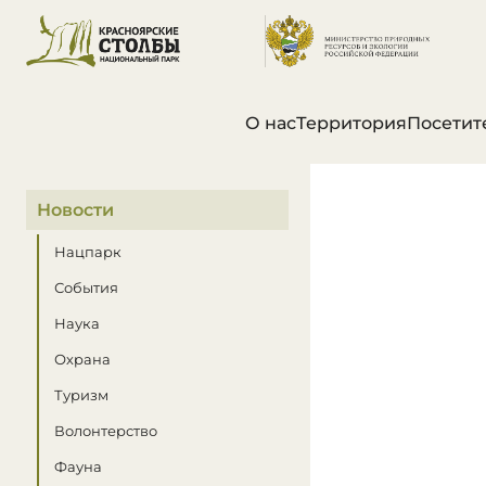
О нас
Территория
Посетит
В этом разделе
Новости
Нацпарк
События
Наука
Охрана
Туризм
Волонтерство
Фауна