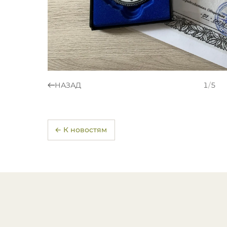
НАЗАД
1
/
5
← К новостям