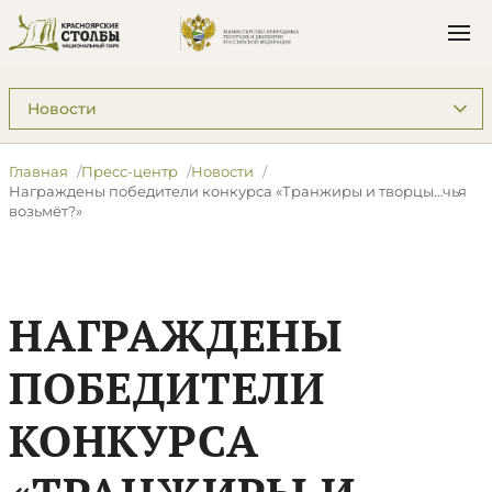
Подразделы: Пресс-центр
Главная
Пресс-центр
Новости
​Награждены победители конкурса «Транжиры и творцы…чья
возьмёт?»
​НАГРАЖДЕНЫ
ПОБЕДИТЕЛИ
КОНКУРСА