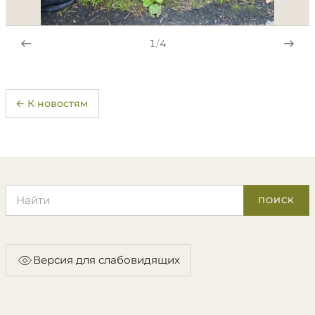
1
/
4
← К новостям
Поиск по сайту
ПОИСК
Версия для слабовидящих