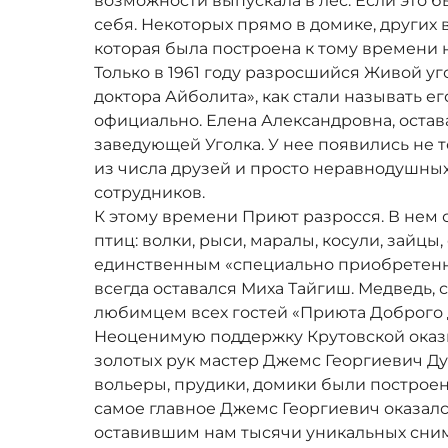
возможности выпускала в лес. Если это б
себя. Некоторых прямо в домике, других 
которая была построена к тому времени 
Только в 1961 году разросшийся Живой у
доктора Айболита», как стали называть е
официально. Елена Александровна, остав
заведующей Уголка. У нее появились не
из числа друзей и просто неравнодушных
сотрудников.
К этому времени Приют разросся. В нем 
птиц: волки, рыси, маралы, косули, зайцы,
единственным «специально приобретен
всегда оставался Миха Тайгиш. Медведь,
любимцем всех гостей «Приюта Доброго 
Неоценимую поддержку Крутовской оказы
золотых рук мастер Джемс Георгиевич Ду
вольеры, прудики, домики были построен
самое главное Джемс Георгиевич оказал
оставившим нам тысячи уникальных сни