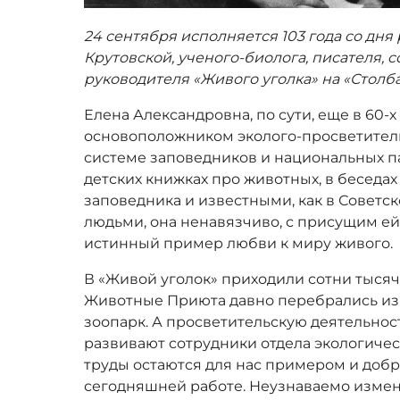
24 сентября исполняется 103 года со д
Крутовской
,
ученого-биолога, писателя,
с
руководителя «Живого уголка» на «Столба
Елена Александровна, по сути, еще в 60-х
основоположником эколого-просветител
системе заповедников и национальных па
детских книжках про животных, в беседа
заповедника и известными, как в Советск
людьми, она ненавязчиво, с присущим е
истинный пример любви к миру живого.
В «Живой уголок» приходили сотни тысяч
Животные Приюта давно перебрались из 
зоопарк. А просветительскую деятельно
развивают сотрудники отдела экологичес
труды остаются для нас примером и до
сегодняшней работе. Неузнаваемо изме