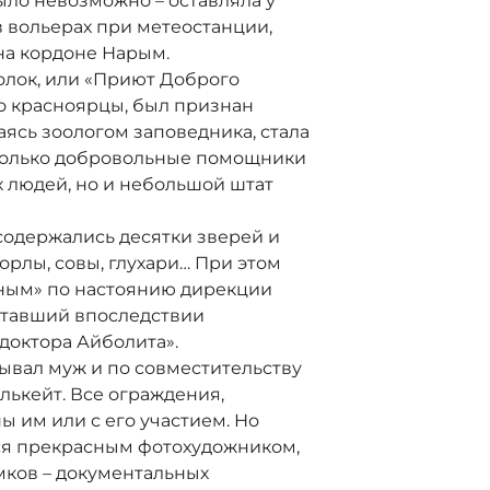
ыло невозможно – оставляла у
в вольерах при метеостанции,
на кордоне Нарым.
голок, или «Приют Доброго
го красноярцы, был признан
аясь зоологом заповедника, стала
 только добровольные помощники
 людей, но и небольшой штат
содержались десятки зверей и
 орлы, совы, глухари… При этом
ным» по настоянию дирекции
 ставший впоследствии
доктора Айболита».
вал муж и по совместительству
лькейт. Все ограждения,
ы им или с его участием. Но
ся прекрасным фотохудожником,
мков – документальных