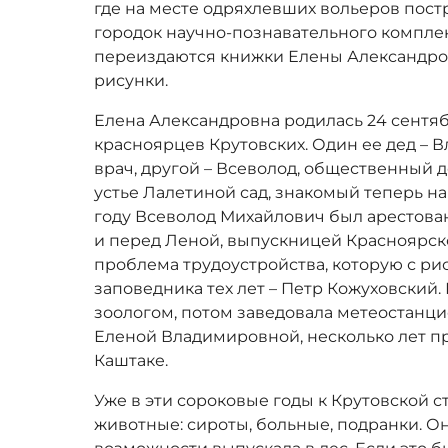
где на месте одряхлевших вольеров пос
городок научно-познавательного комплек
переиздаются книжки Елены Александров
рисунки.
Елена Александровна родилась 24 сентяб
красноярцев Крутовских. Один ее дед –
врач, другой – Всеволод, общественный д
устье Лалетиной сад, знакомый теперь нам
году Всеволод Михайлович был арестован
и перед Леной, выпускницей Красноярско
проблема трудоустройства, которую с ри
заповедника тех лет – Петр Кожуховский
зоологом, потом заведовала метеостанци
Еленой Владимировной, несколько лет п
Каштаке.
Уже в эти сороковые годы к Крутовской с
животные: сироты, больные, подранки. Он