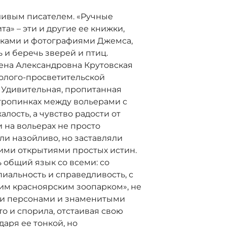
ливым писателем. «Ручные
а» – эти и другие ее книжки,
ками и фотографиями Джемса,
 и беречь зверей и птиц.
лена Александровна Крутовская
олого-просветительской
и. Удивительная, пропитанная
 тропинках между вольерами с
лость, а чувство радости от
 на вольерах не просто
ли назойливо, но заставляли
кими открытиями простых истин.
 общий язык со всеми: со
пиальность и справедливость, с
ким красноярским зоопарком», не
ыми персонами и знаменитыми
то и спорила, отстаивая свою
аря ее тонкой, но