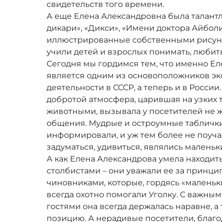
свидетельств того времени.
А еще Елена Александровна была талант
дикари», «Дикси», «Имени доктора Айболит
иллюстрированные собственными рисун
учили детей и взрослых понимать, любить
Сегодня мы гордимся тем, что именно Е
является одним из основоположников эк
деятельности в СССР, а теперь и в Росси
добротой атмосфера, царившая на узких
животными, вызывала у посетителей не жа
общения. Мудрые и остроумные таблички
информировали, и уж тем более не поуча
задуматься, удивиться, являлись малень
А как Елена Александрова умела находить
столбистами – они уважали ее за принци
чиновниками, которые, гордясь «малень
всегда охотно помогали Уголку. С важн
гостями она всегда держалась наравне, а 
позицию. А нерадивые посетители, благод