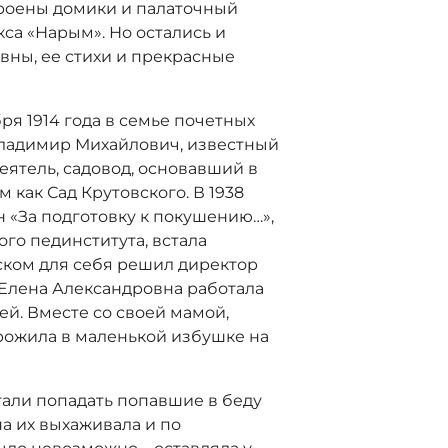
троены домики и палаточный
са «Нарым». Но остались и
ны, ее стихи и прекрасные
ря 1914 года в семье почетных
 Владимир Михайлович, известный
еятель, садовод, основавший в
 как Сад Крутовского. В 1938
 «За подготовку к покушению…»,
го пединститута, встала
ском для себя решил директор
. Елена Александровна работала
ей. Вместе со своей мамой,
рожила в маленькой избушке на
тали попадать попавшие в беду
а их выхаживала и по