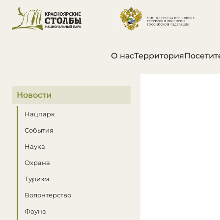
О нас
Территория
Посетит
В этом разделе
Новости
Нацпарк
События
Наука
Охрана
Туризм
Волонтерство
Фауна