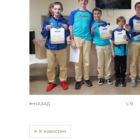
НАЗАД
1
/
9
← К новостям