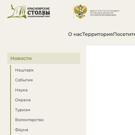
О нас
Территория
Посетит
В этом разделе
Новости
Нацпарк
События
Наука
Охрана
Туризм
Волонтерство
Фауна