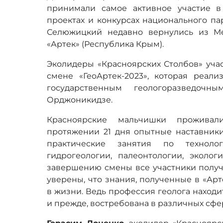
принимали самое активное участие в
проектах и конкурсах национального па
Селюжицкий недавно вернулись из Ме
«Артек» (Республика Крым).
Эколидеры «Красноярских Столбов» уча
смене «ГеоАртек-2023», которая реали
государственным геологоразведочн
Орджоникидзе.
Красноярские мальчишки проживал
протяжении 21 дня опытные наставник
практические занятия по техноло
гидрогеологии, палеонтологии, эколог
завершению смены все участники получ
уверены, что знания, полученные в «Арт
в жизни. Ведь профессия геолога находи
и прежде, востребована в различных сфе