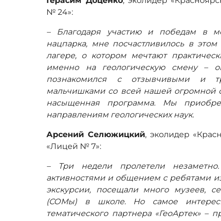
Герасим Доценко
, эколидер «Краснояр
№ 24»:
– Благодаря участию и победам в м
нацпарка, мне посчастливилось в этом
лагере, о котором мечтают практическ
именно на геологическую смену – о
познакомился с отзывчивыми и т
мальчишками со всей нашей огромной с
насыщенная программа. Мы приобр
направлениям геологических наук.
Арсений Селюжицкий
, эколидер «Крас
«Лицей № 7»:
– Три недели пролетели незаметно
активностями и общением с ребятами из
экскурсии, посещали много музеев, с
(СОМы) в школе. Но самое интерес
тематического партнера «ГеоАртек» – 