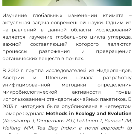
Изучение глобальных изменений климата –
актуальная задача современной науки. Одним из
направлений в данной области исследований
является изучение глобального цикла углерода,
важной составляющей которого являются
процессы разложения и превращения
органических веществ в почвах.
В 2010 г. группа исследователей из Нидерландов,
Австрии и Швеции начала разработку
унифицированной методики определения
микробиологической активности почвы
использованием стандартных чайных пакетиков. В
2013 г. методика была опубликована в четвертом
номере журнала
Methods
in
Ecology
and
Evolution
(
Keuskamp
J
,
Dingemans
BJJ
,
Lehtinen
T
,
Sarneel
JM
,
Hefting
MM
.
Tea Bag Index: a novel approach to