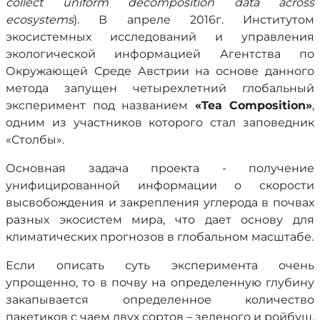
collect uniform decomposition data across
ecosystems
). В апреле 2016г. Институтом
экосистемных исследований и управления
экологической информацией Агентства по
Окружающей Среде Австрии на основе данного
метода запущен четырехлетний глобальный
эксперимент под названием
«
Tea
Composition
»
,
одним из участников которого стал заповедник
«Столбы».
Основная задача проекта - получение
унифицированной информации о скорости
высвобождения и закрепления углерода в почвах
разных экосистем мира, что дает основу для
климатических прогнозов в глобальном масштабе.
Если описать суть эксперимента очень
упрощенно, то в почву на определенную глубину
закапывается определенное количество
пакетиков с чаем двух сортов – зеленого и ройбуш.