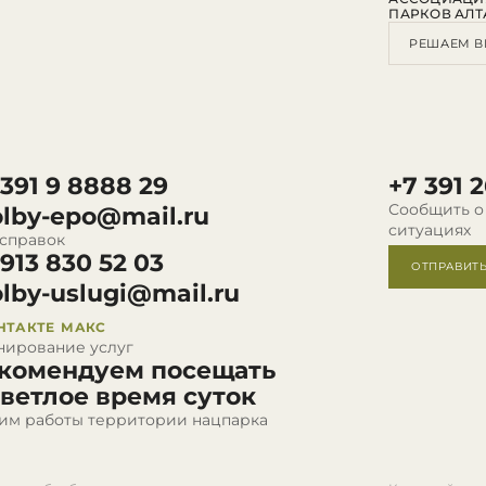
ПАРКОВ АЛТ
РЕШАЕМ В
 391 9 8888 29
+7 391 2
Сообщить о
olby-epo@mail.ru
ситуациях
 справок
 913 830 52 03
ОТПРАВИТ
olby-uslugi@mail.ru
НТАКТЕ
МАКС
нирование услуг
комендуем посещать
светлое время суток
им работы территории нацпарка