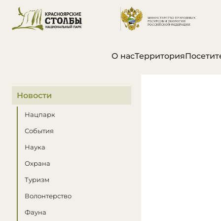
О нас
Территория
Посетит
В этом разделе
Новости
Нацпарк
События
Наука
Охрана
Туризм
Волонтерство
Фауна