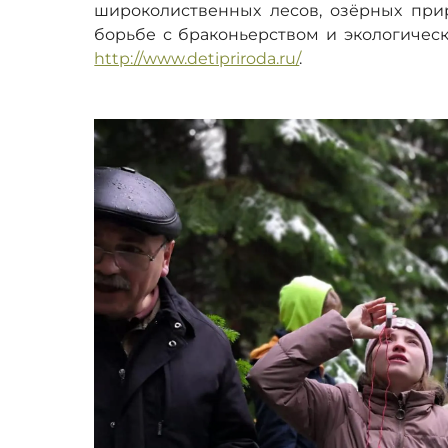
широколиственных лесов, озёрных прир
борьбе с браконьерством и экологичес
http://www.detipriroda.ru/
.