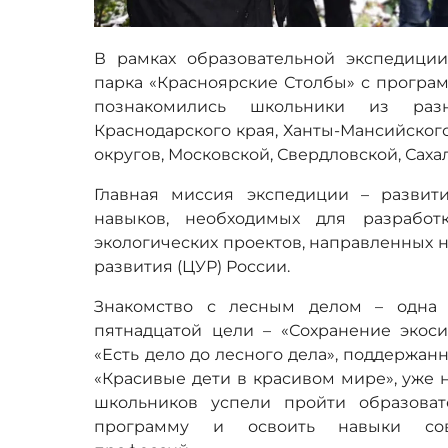
В рамках образовательной экспедици
парка «Красноярские Столбы» с програм
познакомились школьники из раз
Краснодарского края, Ханты-Мансийског
округов, Московской, Свердловской, Сах
Главная миссия экспедиции – разви
навыков, необходимых для разработ
экологических проектов, направленных 
развития (ЦУР) России.
Знакомство с лесным делом – одна 
пятнадцатой цели – «Сохранение экоси
«Есть дело до лесного дела», поддержа
«Красивые дети в красивом мире», уже 
школьников успели пройти образова
программу и освоить навыки совр