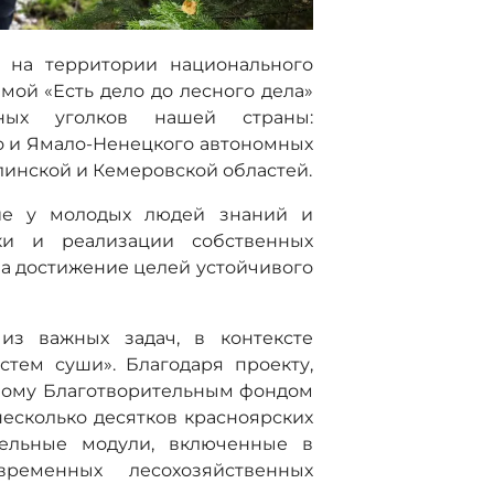
и на территории национального
мой «Есть дело до лесного дела»
ных уголков нашей страны:
о и Ямало-Ненецкого автономных
алинской и Кемеровской областей.
тие у молодых людей знаний и
ки и реализации собственных
на достижение целей устойчивого
из важных задач, в контексте
стем суши». Благодаря проекту,
нному Благотворительным фондом
несколько десятков красноярских
тельные модули, включенные в
еменных лесохозяйственных