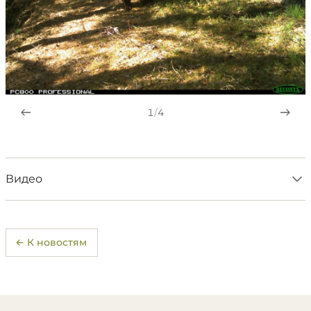
1
/
4
Видео
← К новостям