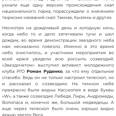
узнали еще одну версию происхождения скал
национального парка, порассуждали о значениях
тюркских названий скал: Такмак, Кызямы и других.
Несмотря на дождливый день и холодную ночь,
когда небо то и дело затягивали тучи и шел
дождик, во время демонстрации звездного неба
нам несказанно повезло. Именно в это время
небо очистилось, и участники мероприятия во
всей красе увидели всю россыпь созвездий.
«Звездочетом» выступил активист молодежного
клуба РГО
Роман Руденко
, за что ему отдельное
спасибо. Ведь он не только настроил телескоп, но
и рассказал о созвездиях. На темном небе
прекрасно были видны Кассиопея в виде буквы
«W», а также созвездия Лебедя, Лиры, Андромеды,
Волопаса и, конечно же, Большой медведицы. А
еще через телескоп было очень хорошо видно
яркую звезду Вега.