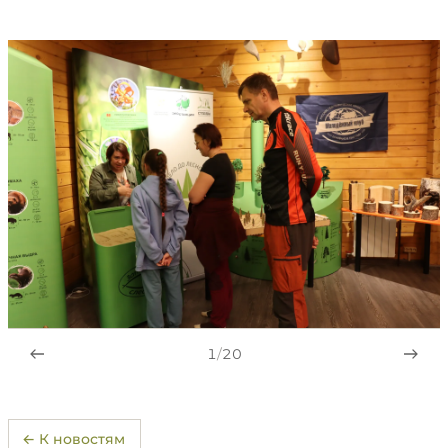
1
/
20
← К новостям