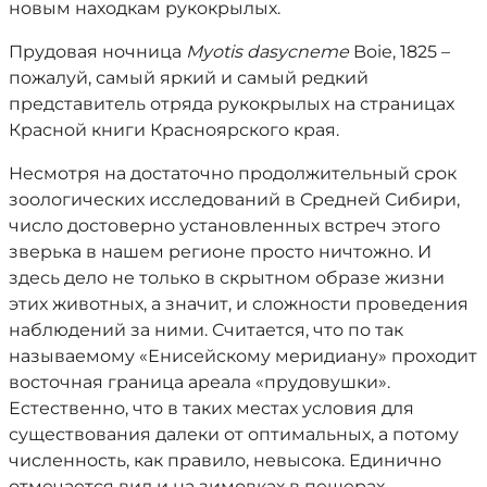
новым находкам рукокрылых.
Прудовая ночница
Myotis
dasycneme
Boie, 1825 –
пожалуй, самый яркий и самый редкий
представитель отряда рукокрылых на страницах
Красной книги Красноярского края.
Несмотря на достаточно продолжительный срок
зоологических исследований в Средней Сибири,
число достоверно установленных встреч этого
зверька в нашем регионе просто ничтожно. И
здесь дело не только в скрытном образе жизни
этих животных, а значит, и сложности проведения
наблюдений за ними. Считается, что по так
называемому «Енисейскому меридиану» проходит
восточная граница ареала «прудовушки».
Естественно, что в таких местах условия для
существования далеки от оптимальных, а потому
численность, как правило, невысока. Единично
отмечается вид и на зимовках в пещерах