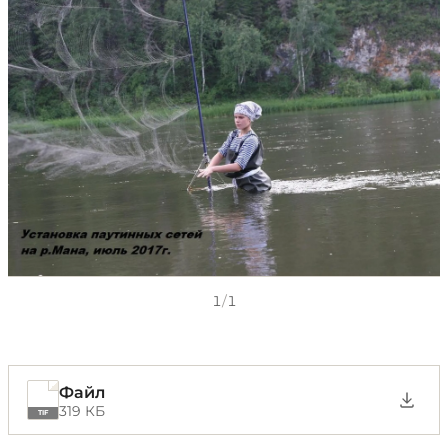
1
/
1
Файл
319 КБ
TIF