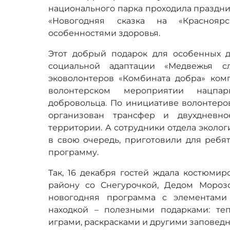
национального парка проходила праздн
«Новогодняя сказка на «Краснояр
особенностями здоровья.
Этот добрый подарок для особенных 
социальной адаптации «Медвежья сл
эковолонтеров «Комбината добра» ком
волонтерском мероприятии нацп
добровольца. По инициативе волонтеров
организован трансфер и двухдневн
территории. А сотрудники отдела эколо
в свою очередь, приготовили для реб
программу.
Так, 16 декабря гостей ждала костюмир
району со Снегурочкой, Дедом Мороз
новогодняя программа с элементами
находкой – полезными подарками: те
играми, раскрасками и другими заповед