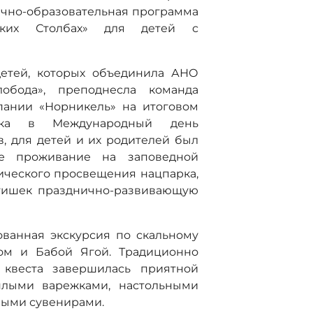
ично-образовательная программа
ских Столбах» для детей с
детей, которых объединила АНО
обода», преподнесла команда
пании «Норникель» на итоговом
арка в Международный день
, для детей и их родителей был
ое проживание на заповедной
гического просвещения нацпарка,
ятишек празднично-развивающую
ованная экскурсия по скальному
ом и Бабой Ягой. Традиционно
 квеста завершилась приятной
плыми варежками, настольными
ными сувенирами.