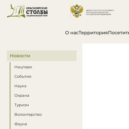
О нас
Территория
Посетит
В этом разделе
Новости
Нацпарк
События
Наука
Охрана
Туризм
Волонтерство
Фауна