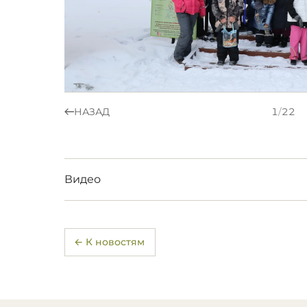
НАЗАД
1
/
22
Видео
← К новостям