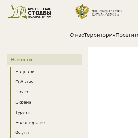
О нас
Территория
Посетит
В этом разделе
Новости
Нацпарк
События
Наука
Охрана
Туризм
Волонтерство
Фауна