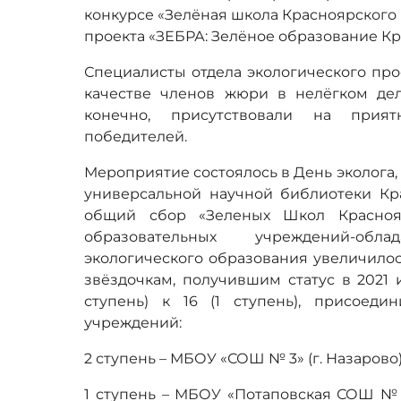
конкурсе «Зелёная школа Красноярского 
проекта «ЗЕБРА: Зелёное образование Кр
Специалисты отдела экологического пр
качестве членов жюри в нелёгком де
конечно, присутствовали на прия
победителей.
Мероприятие состоялось в День эколога, 
универсальной научной библиотеки Кра
общий сбор «Зеленых Школ Краснояр
образовательных учреждений-обл
экологического образования увеличилось 
звёздочкам, получившим статус в 2021 
ступень) к 16 (1 ступень), присоед
учреждений:
2 ступень – МБОУ «СОШ № 3» (г. Назарово)
1 ступень – МБОУ «Потаповская СОШ № 8