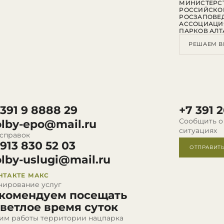
МИНИСТЕРСТ
РОССИЙСКО
РОСЗАПОВЕ
АССОЦИАЦИ
ПАРКОВ АЛТ
РЕШАЕМ В
 391 9 8888 29
+7 391 2
Сообщить о
olby-epo@mail.ru
ситуациях
 справок
 913 830 52 03
ОТПРАВИТ
olby-uslugi@mail.ru
НТАКТЕ
МАКС
нирование услуг
комендуем посещать
светлое время суток
им работы территории нацпарка