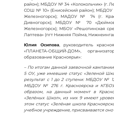
район); МБДОУ № 34 «Колокольчик» (г. Л
СОШ № 10» (Енисейский район); МБДОУ №
Железногорск); МАДОУ № 74 (г. Кра
Дивногорск); МБДОУ № 70 «Дюймово
Железногорск); МБОУ «Решотинская сре
Лаптева» (пгт Нижняя Пойма, Нижнеингаш
Юлия Осипова
, руководитель красно
«ПЛАНЕТА-ОБЩИЙ-ДОМ», организато
образование Красноярья»:
– По итогам данной заявочной кампании
5 ОУ, уже имевшие статус «Зеленой Шко
результат с 1 до 2 ступени: МБДОУ № 
МБДОУ № 276 г. Красноярска и КГБОУ
образом, на данный момент в Красно
«Зелёных Школ», из них 9 имеют уровень
этом статус «Зелёная школа Красноярск
учебное учреждение, присваивается оно н