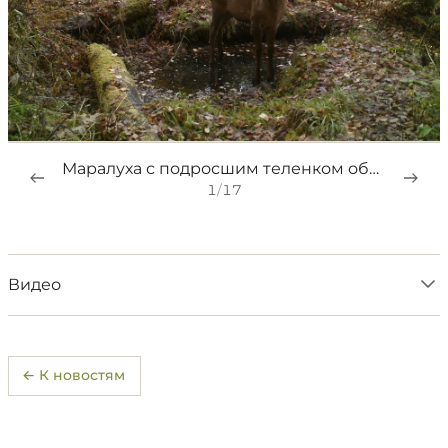
Маралуха с подросшим теленком объедают последние, уже желтые листики спиреи.
1
/
17
Видео
← К новостям