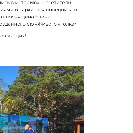
нись в историю». Посетители
иями из архива заповедника и
бот посвящена Елене
озданного ею «Живого уголка».
 желающих!