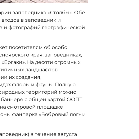
ории заповедника «Столбы». Обе
 входов в заповедник и
в и фотографий географической
жет посетителям об особо
ноярского края: заповедниках,
«Ергаки». На десяти огромных
типичных ландшафтов
ии их создания,
идах флоры и фауны. Полную
природных территорий можно
м баннере с общей картой ООПТ
 на смотровой площадке
роны фанпарка «Бобровый лог» и
аповедник) в течение августа