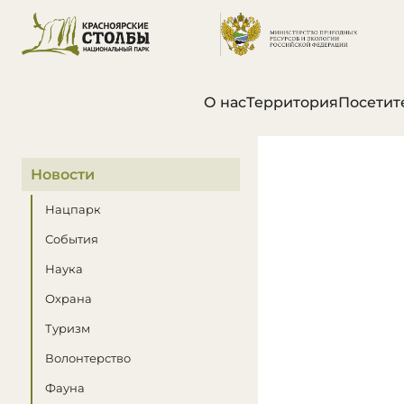
О нас
Территория
Посетит
В этом разделе
Новости
Нацпарк
События
Наука
Охрана
Туризм
Волонтерство
Фауна