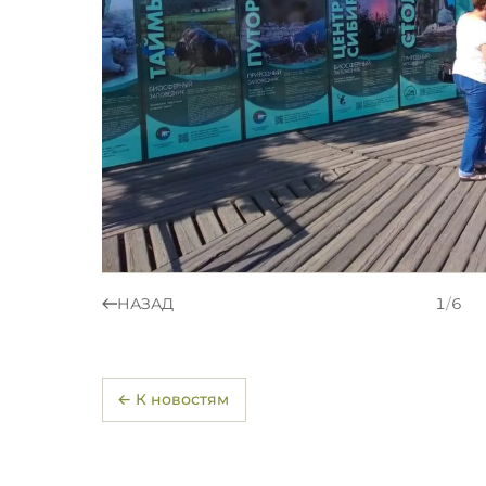
НАЗАД
1
/
6
← К новостям