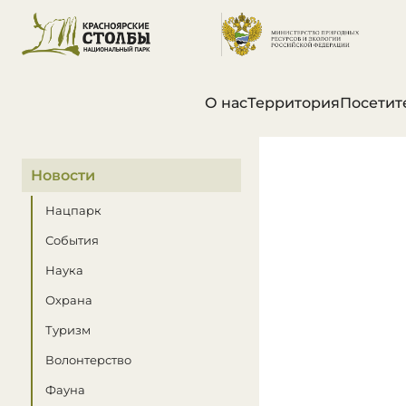
О нас
Территория
Посетит
В этом разделе
Новости
Нацпарк
События
Наука
Охрана
Туризм
Волонтерство
Фауна