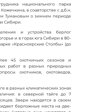
трудника национального парка
Кожечкина, в соавторстве с д.б.н.
ем Тумановым о зимнем периоде
ах Сибири.
еления и устройства берлог
орье и в горах юга Сибири в 80-
парке «Красноярские Столбы» (до
лее 45 охотничьих сезонов и
ных работ в разных природных
опросы охотников, охотоведов,
е в разных климатических зонах
зличия: в северной тайге до 7
есяцев. Звери находятся в своем
идают берложные места на две-