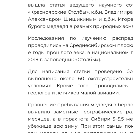
вышла статья ведущего научного со
«Красноярские Столбы», к.б.н. Владимира 
Александром Шишикиным и д.б.н. Игор
бурого медведя в разных природных зон
Исследования по изучению распред
проводились на Среднесибирском плоског
е годы прошлого века, в национальном 
2019 г. заповедник «Столбы»).
Для написания статьи проведено бо
выполнено около 60 охотоустроитель
условиях. Кроме того, проводились 
геологов и летчиков малой авиации.
Сравнение пребывания медведя в берлог
выявило заметные географические ра
месяцев, а в горах юга Сибири 5–5,5 м
убежище всю зиму. При этом самцы пок