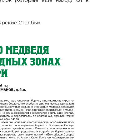
амок (которые еще находятся в
ярские Столбы»