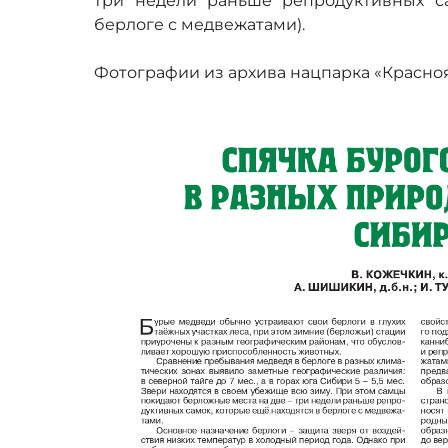
три недели раньше репродуктивных с
берлоге с медвежатами).
Фотографии из архива нацпарка «Красно