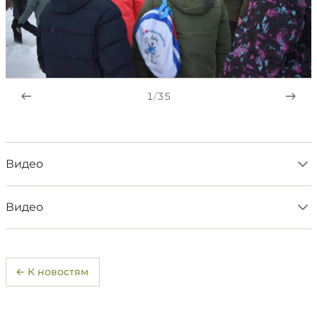
1
/
35
Видео
Видео
← К новостям