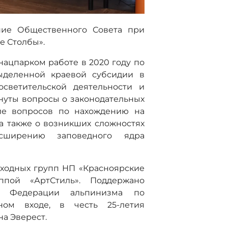
ание Общественного Совета при
е Столбы».
ацпарком работе в 2020 году по
ыделенной краевой субсидии в
осветительской деятельности и
онуты вопросы о законодательных
ие вопросов по нахождению на
 а также о возникших сложностях
сширению заповедного ядра
входных групп НП «Красноярские
уппой «АртСтиль». Поддержано
й Федерации альпинизма по
ном входе, в честь 25-летия
а Эверест.