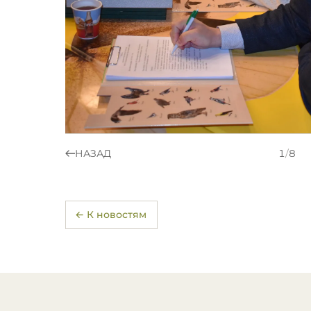
НАЗАД
1
/
8
← К новостям