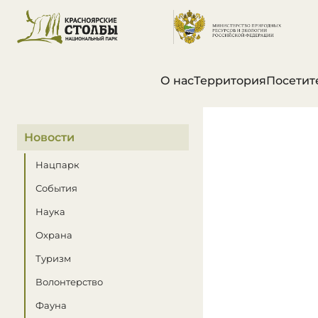
О нас
Территория
Посетит
В этом разделе
Новости
Нацпарк
События
Наука
Охрана
Туризм
Волонтерство
Фауна