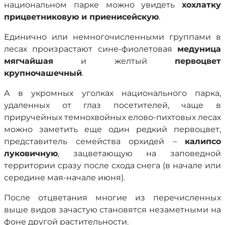
национальном парке можно увидеть
хохлатку
прицветниковую и приенисейскую
.
Единично или немногочисленными группами в
лесах произрастают сине-фиолетовая
медуница
мягчайшая
и желтый
первоцвет
крупночашечный
.
А в укромных уголках национального парка,
удаленных от глаз посетителей, чаще в
приручейных темнохвойных елово-пихтовых лесах
можно заметить еще один редкий первоцвет,
представитель семейства орхидей –
калипсо
луковичную
, зацветающую на заповедной
территории сразу после схода снега (в начале или
середине мая-начале июня).
После отцветания многие из перечисленных
выше видов зачастую становятся незаметными на
фоне другой растительности.