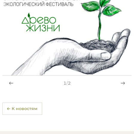
1
/
2
← К новостям